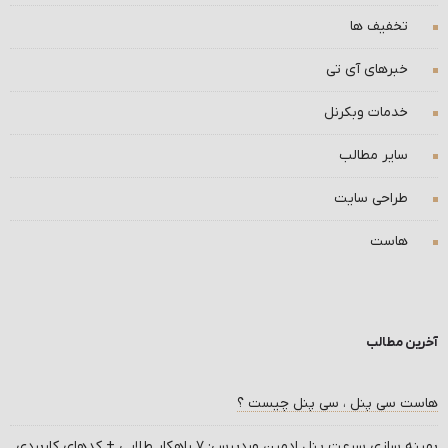
تخفیف ها
خبرهای آی تی
خدمات وبکرنل
سایر مطالب
طراحی سایت
هاست
آخرین مطالب
هاست سی پنل ، سی پنل چیست ؟
بهینه سازی سرعت پنل ادمین وردپرس: ۷ راهکار طلایی + کدهای کاربردی