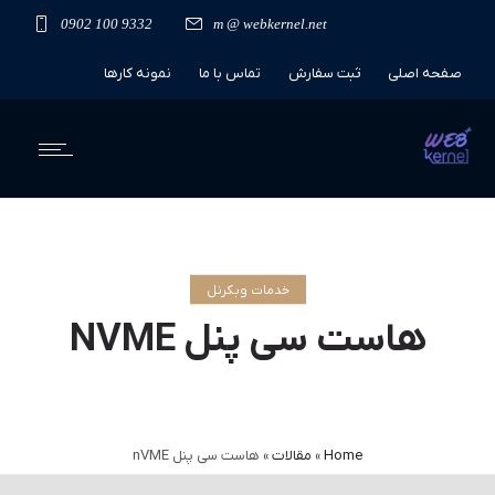
0902 100 9332
m @ webkernel.net
صفحه اصلی
ثبت سفارش
تماس با ما
نمونه کارها
نظر کاربران
خدمات وبکرنل
هاست سی پنل NVME
Home
»
مقالات
»
هاست سی پنل nVME