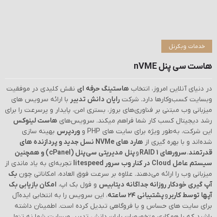
خدمات وبکرنل
هاست سی پنل nVME
در دنیای آنلاین امروز، انتخاب
هاستینگ حرفه‌ ای
نقش کلیدی در موفقیت
وبسایت کسب‌وکارها دارد. شرکت
رایان دانش تدبیر
با ارائه سرویس‌ های
میزبانی وب مبتنی بر فناوری‌های بروز، بستری امن، پایدار و پرسرعت را برای
رشد دیجیتال کسب کار شما فراهم میکند. سرویس‌های
هاست لینوکس
این شرکت، به‌طور ویژه برای سایت‌ های PHP و
وردپرس
بهینه‌ سازی
شده‌اند و با بهره‌ گیری از
هارد های NVMe نسل جدید و پردازنده های
قدرتمند
،
سرورهای RAID 1
و
پنل مدیریتی سی‌پنل (cPanel) و همچنین
سیستم عامل Cloud در کنار وب سرور litespeed
تجربه‌ای به یاد ماندی از
میزبانی وب را ارائه می‌دهند. علاوه بر سرعت فوق‌ العاده، امکاناتی چون
بک‌
آپ گیری خودکار روزانه جداگانه دیتابیس
و فول بک اپ،
امکان بازیابی بک
آپها توسط کاربر
و
پشتیبانی ۲۴ ساعته
، این سرویس را به انتخابی ایده‌آل
برای سایت های حساس و یا فرو‌گاهی تبدیل کرده است. اطمینان داشته
باشید که با همکاری متخصصان رایان دانش تدبیر، وبسایت شما نه‌ تنها