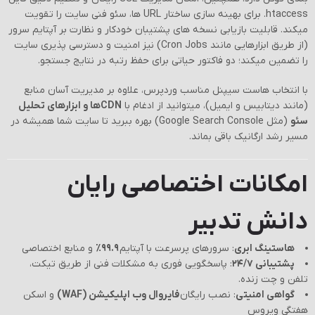
htaccess. برای بهینه سازی ساختار URL ها، سئو فنی سایت را تقویت
میکند. قابلیت بازیابی نسخه های پشتیبان خودکار و نظارت بر آپتایم سرور
(از طریق ابزارهایی مانند Cron Jobs) نیز امنیت و دسترسی پذیری سایت
را تضمین میکند؛ دو فاکتور حیاتی برای حفظ رتبه در نتایج جستجو.
با انتخاب هاست سیپنل مناسب وردپرس، علاوه بر مدیریت آسان منابع
(مانند دیتابیس و ایمیل)، میتوانید از ادغام با
CDNها و ابزارهای تحلیل
سئو
(مثل Google Search Console) بهره ببرید تا سایت شما همیشه در
مسیر رشد ارگانیک باقی بماند.
امکانات اختصاصی رایان
دانش تدبیر
هاستینگ ابری
: سرورهای پرسرعت با آپتایم
۹۹.۹٪
و منابع اختصاصی
پشتیبانی ۲۴/۷
: پاسخگویی فوری به مشکلات فنی از طریق تیکت،
تلفن و چت زنده.
گواهی امنیتی
: نصب رایگان
فایروال وب اپلیکیشن (WAF)
و اسکن
هفتگی ویروس