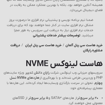
همیشه آنلاین خواهد بود، بلکه با بهترین عملکرد ممکن به رقابت در
فضای دیجیتال می‌پردازد.
ضمنا تیم برنامه نویسی و پشتیبانی نرم افزاری ما درصورت بروز
مشکل نرم افزاری سایت در کنار شما خواهند بود که برای دریافت
خدمات نرم افزاری نیاز به دریافت این سرویس به طور مجزا
میباشید.
توضیحات بیشتر خدمات پشتیبانی
خرید هاست سی پنل آلمان
/
خرید هاست سی پنل ایران
/
دریافت
مشاوره رایگان
هاست لینوکس NVME
سرویسهای میزبانی وب لینوکس شرکت
رایان دانش تدبیر
، ویژه سایت‌های
PHP و وردپرس طراحی شده‌اند و با بهره‌گیری از
هاردهای NVMe نسل
چهارم
، تحولی در سرعت بارگذاری وبسایت‌ها ایجاد کرده‌اند. این هاردها با
معماری پیشرفته‌ی خود:
۲۰ برابر سریع‌تر
از هاردهای SATA3 و
۵ برابر سریع‌تر
از SSDهای
معمولی عمل خواهند کرد.