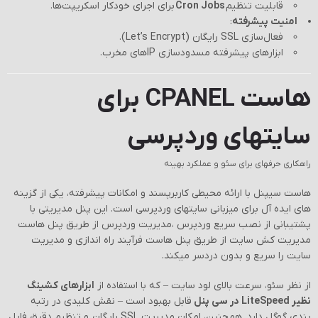
قابلیت تنظیم
Cron Jobs
برای اجرای خودکار اسکریپت‌ها.
امنیت پیشرفته
:
فعال‌سازی SSL رایگان (Let’s Encrypt).
ابزارهای پیشرفته مسدودسازی IPهای مخرب.
هاست CPANEL برای
سایتهای وردپرسی
راهکاری حرفهای برای سئو و عملکرد بهینه
هاست سیپنل با ارائه محیطی کاربرپسند و امکانات پیشرفته، یکی از گزینه
های ایده آل برای میزبانی سایتهای وردپرسی است. این پنل مدیریتی با
پشتیبانی از نصب سریع وردپرس ،مدیریت وردپرس از طریق پنل هاست
مدیریت کش سایت از طریق پنل هاست فرآیند راه اندازی و مدیریت
سایت را سریع و بدون دردسر میکند.
از نظر سئو، سرعت بالای لود سایت – که با استفاده از
ابزارهای کشینگ
نظیر LiteSpeed در سی پنل
قابل بهبود است – نقش کلیدی در رتبه
بندی گوگل دارد. همچنین، امکان مدیریت SSL رایگان و تنظیم دقیق فایل