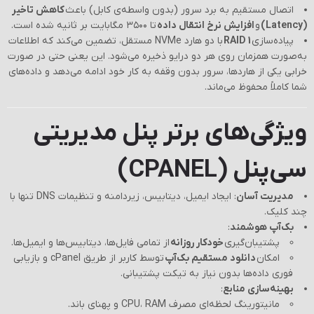
اتصال مستقیم به برد سرور (بدون واسطه‌ی کابل) باعث
کاهش تاخیر
(Latency)
و
افزایش نرخ انتقال داده
تا ۳۵۰۰ مگابایت بر ثانیه شده است.
پیاده‌سازی
RAID 1
با دو هارد NVMe مستقل، تضمین می‌کند که اطلاعات
به‌صورت همزمان روی هر دو درایو ذخیره می‌شود. این یعنی حتی در صورت
خرابی یکی از هاردها، سرور بدون وقفه به کار خود ادامه می‌دهد و داده‌های
شما کاملاً محفوظ می‌ماند.
ویژگی‌های برتر پنل مدیریتی
سی‌پنل (CPANEL)
مدیریت آسان
: ایجاد ایمیل، دیتابیس، زیردامنه و تنظیمات DNS تنها با
چند کلیک.
بک‌آپ هوشمند
:
پشتیبان‌گیری
خودکار روزانه
از تمامی فایل‌ها، دیتابیس‌ها و ایمیل‌ها.
امکان
دانلود مستقیم بک‌آپ
توسط کاربر از طریق cPanel و بازیابی
فوری داده‌ها بدون نیاز به تیکت پشتیبانی.
بهینه‌سازی منابع
:
مانیتورینگ لحظه‌ای مصرف CPU، RAM و پهنای باند.