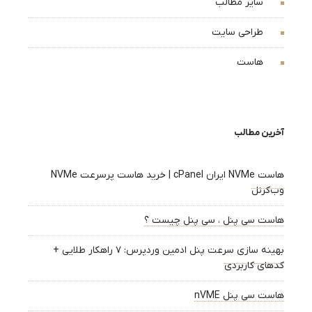
سایر مطالب
طراحی سایت
هاست
آخرین مطالب
هاست NVMe ایران cPanel | خرید هاست پرسرعت NVMe
وب‌کرنل
هاست سی پنل ، سی پنل چیست ؟
بهینه سازی سرعت پنل ادمین وردپرس: ۷ راهکار طلایی +
کدهای کاربردی
هاست سی پنل nVME