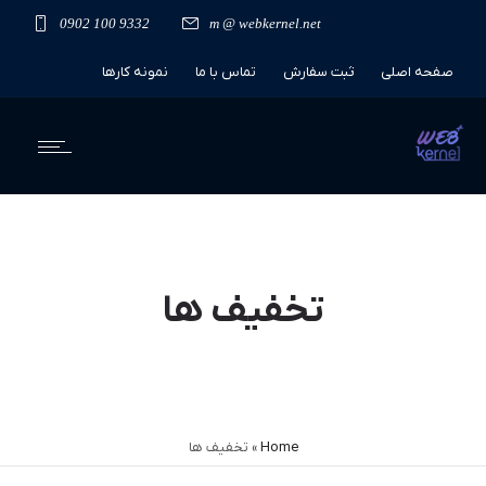
0902 100 9332
m @ webkernel.net
صفحه اصلی
ثبت سفارش
تماس با ما
نمونه کارها
نظر کاربران
تخفیف ها
Home
»
تخفیف ها